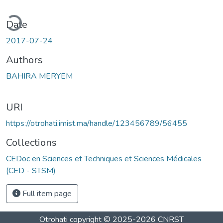
ding...
Date
2017-07-24
Authors
BAHIRA MERYEM
URI
https://otrohati.imist.ma/handle/123456789/56455
Collections
CEDoc en Sciences et Techniques et Sciences Médicales
(CED - STSM)
Full item page
Otrohati
copyright © 2025-2026
CNRST