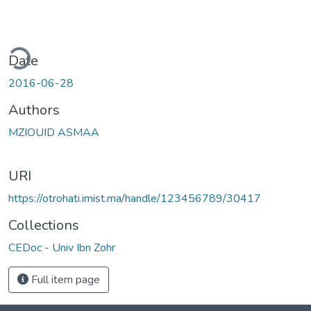
ding...
Date
2016-06-28
Authors
MZIOUID ASMAA
URI
https://otrohati.imist.ma/handle/123456789/30417
Collections
CEDoc - Univ Ibn Zohr
Full item page