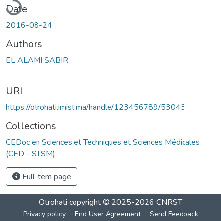
Date
2016-08-24
Authors
EL ALAMI SABIR
URI
https://otrohati.imist.ma/handle/123456789/53043
Collections
CEDoc en Sciences et Techniques et Sciences Médicales
(CED - STSM)
Full item page
Otrohati
copyright © 2025-2026
CNRST
Privacy policy
End User Agreement
Send Feedback