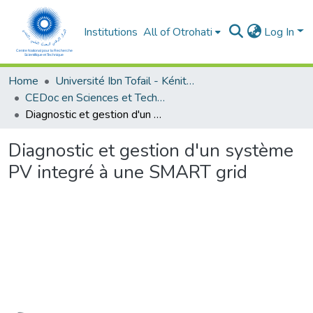
Institutions
All of Otrohati
Log In
Home
Université Ibn Tofail - Kénitra
CEDoc en Sciences et Techniques et Sciences Médicales (CED - STSM)
Diagnostic et gestion d'un système PV integré à une SMART grid
Diagnostic et gestion d'un système
PV integré à une SMART grid
Loading...