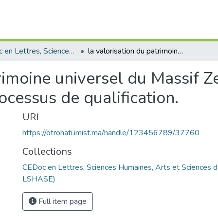
CEDoc en Lettres, Sciences Humaines, Arts et Sciences de l’Education (CED - LSHASE)
la valorisation du patrimoine universel du Massif Zerhoun;les mutations socioculturelles, le processus de qualification.
trimoine universel du Massif 
rocessus de qualification.
URI
https://otrohati.imist.ma/handle/123456789/37760
Collections
CEDoc en Lettres, Sciences Humaines, Arts et Sciences d
LSHASE)
Full item page