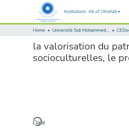
Institutions
All of Otrohati
Home
Université Sidi Mohammed Ben Abdellah - Fès
la valorisation du pa
socioculturelles, le p
Loading...
Date