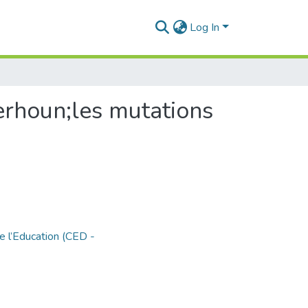
Log In
Zerhoun;les mutations
e l’Education (CED -