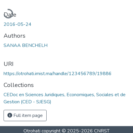
oading...
Date
2016-05-24
Authors
SANAA BENCHELH
URI
https://otrohati.imist.ma/handle/123456789/19886
Collections
CEDoc en Sciences Juridiques, Economiques, Sociales et de
Gestion (CED - SJESG)
Full item page
Otrohati
copyright © 2025-2026
CNRST