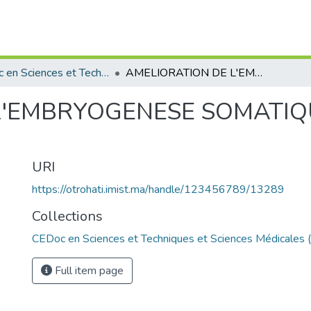
CEDoc en Sciences et Techniques et Sciences Médicales (CED - STSM)
AMELIORATION DE L'EMBRYOGENESE SOMATIQUE CHEZ L'OLIVIER (olea europaea L.)
L'EMBRYOGENESE SOMATIQU
URI
https://otrohati.imist.ma/handle/123456789/13289
Collections
CEDoc en Sciences et Techniques et Sciences Médicales
Full item page