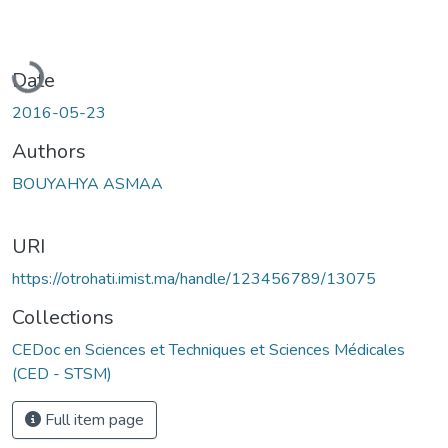
Loading...
Date
2016-05-23
Authors
BOUYAHYA ASMAA
URI
https://otrohati.imist.ma/handle/123456789/13075
Collections
CEDoc en Sciences et Techniques et Sciences Médicales
(CED - STSM)
Full item page