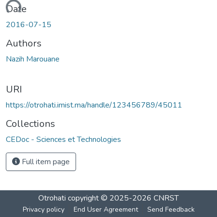
Loading...
Date
2016-07-15
Authors
Nazih Marouane
URI
https://otrohati.imist.ma/handle/123456789/45011
Collections
CEDoc - Sciences et Technologies
Full item page
Otrohati
copyright © 2025-2026
CNRST
Privacy policy
End User Agreement
Send Feedback