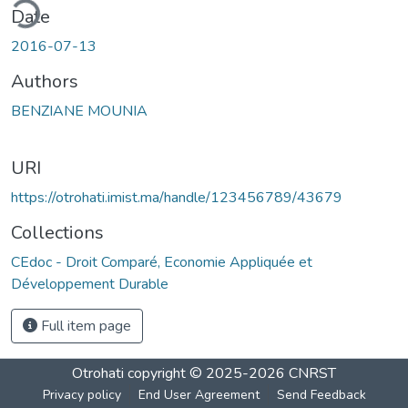
ding...
Date
2016-07-13
Authors
BENZIANE MOUNIA
URI
https://otrohati.imist.ma/handle/123456789/43679
Collections
CEdoc - Droit Comparé, Economie Appliquée et
Développement Durable
Full item page
Otrohati
copyright © 2025-2026
CNRST
Privacy policy
End User Agreement
Send Feedback