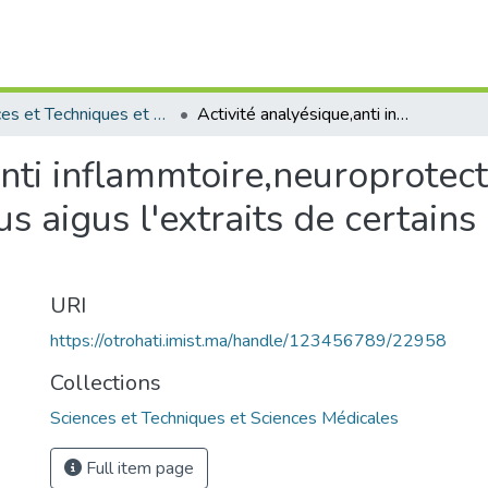
Sciences et Techniques et Sciences Médicales
Activité analyésique,anti inflammtoire,neuroprotectrice et effets surtroubles caronarieus aigus l'extraits de certains plantes médicinales Marocains
nti inflammtoire,neuroprotectr
s aigus l'extraits de certain
URI
https://otrohati.imist.ma/handle/123456789/22958
Collections
Sciences et Techniques et Sciences Médicales
Full item page