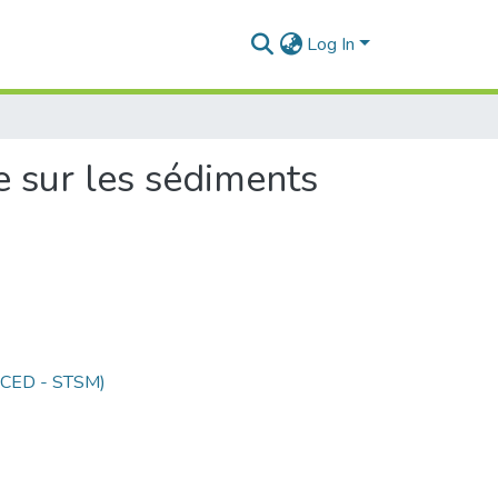
Log In
e sur les sédiments
 (CED - STSM)