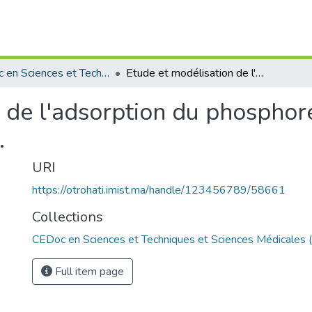
CEDoc en Sciences et Techniques et Sciences Médicales (CED - STSM)
Etude et modélisation de l'adsorption du phosphore sur les sédiments aquatiques marocains.
 de l'adsorption du phosphor
.
URI
https://otrohati.imist.ma/handle/123456789/58661
Collections
CEDoc en Sciences et Techniques et Sciences Médicales
Full item page