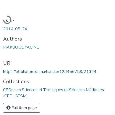
Loading...
Date
2016-05-24
Authors
MAKBOUL YACINE
URI
https://otrohati.imist.ma/handle/123456789/21324
Collections
CEDoc en Sciences et Techniques et Sciences Médicales
(CED -STSM)
Full item page