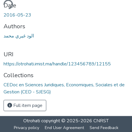
ding...
Date
2016-05-23
Authors
الود غيري محمد
URI
https://otrohati.imist.ma/handle/123456789/12155
Collections
CEDoc en Sciences Juridiques, Economiques, Sociales et de
Gestion (CED - SJESG)
Full item page
Otrohati
copyright © 2025-2026
CNRST
Privacy policy
End User Agreement
Send Feedback