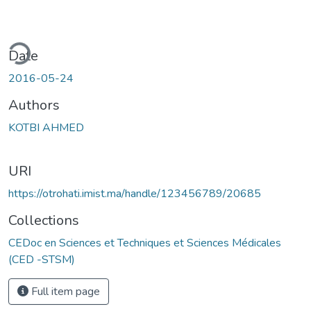
ding...
Date
2016-05-24
Authors
KOTBI AHMED
URI
https://otrohati.imist.ma/handle/123456789/20685
Collections
CEDoc en Sciences et Techniques et Sciences Médicales
(CED -STSM)
Full item page