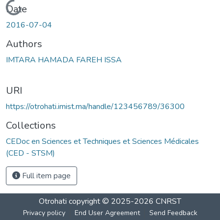
Loading...
Date
2016-07-04
Authors
IMTARA HAMADA FAREH ISSA
URI
https://otrohati.imist.ma/handle/123456789/36300
Collections
CEDoc en Sciences et Techniques et Sciences Médicales
(CED - STSM)
Full item page
Otrohati
copyright © 2025-2026
CNRST
Privacy policy
End User Agreement
Send Feedback