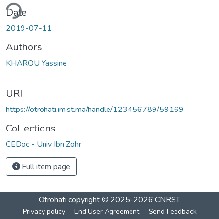
ding...
Date
2019-07-11
Authors
KHAROU Yassine
URI
https://otrohati.imist.ma/handle/123456789/59169
Collections
CEDoc - Univ Ibn Zohr
Full item page
Otrohati
copyright © 2025-2026
CNRST
Privacy policy
End User Agreement
Send Feedback