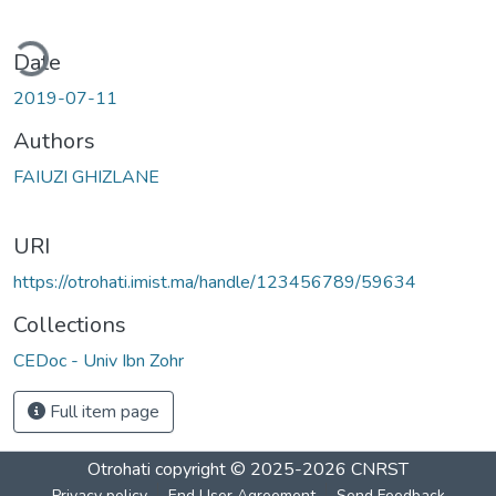
ding...
Date
2019-07-11
Authors
FAIUZI GHIZLANE
URI
https://otrohati.imist.ma/handle/123456789/59634
Collections
CEDoc - Univ Ibn Zohr
Full item page
Otrohati
copyright © 2025-2026
CNRST
Privacy policy
End User Agreement
Send Feedback