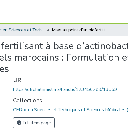
CEDoc en Sciences et Techniques et Sciences Médicales (CED - STSM)
Mise au point d’un biofertilisant à base d’actinobactéries solubilisatrices des phosphates naturels marocains : Formulation et étude de la nutrition phosphatée des plantes
fertilisant à base d’actinobact
ls marocains : Formulation et
es
URI
https://otrohati.imist.ma/handle/123456789/13059
Collections
CEDoc en Sciences et Techniques et Sciences Médicales
Full item page