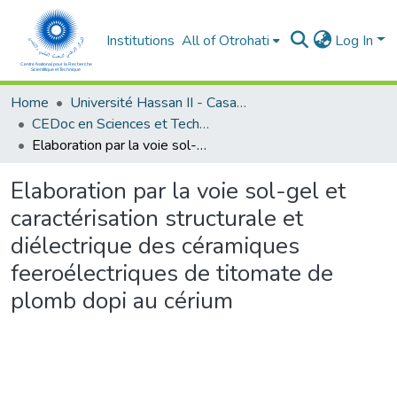
Institutions
All of Otrohati
Log In
Home
Université Hassan II - Casablanca
CEDoc en Sciences et Techniques et Sciences Médicales (CED -STSM)
Elaboration par la voie sol-gel et caractérisation structurale et diélectrique des céramiques feeroélectriques de titomate de plomb dopi au cérium
Elaboration par la voie sol-gel et
caractérisation structurale et
diélectrique des céramiques
feeroélectriques de titomate de
plomb dopi au cérium