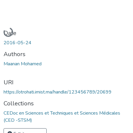
Loading...
Date
2016-05-24
Authors
Maanan Mohamed
URI
https://otrohati.imist.ma/handle/123456789/20699
Collections
CEDoc en Sciences et Techniques et Sciences Médicales
(CED -STSM)