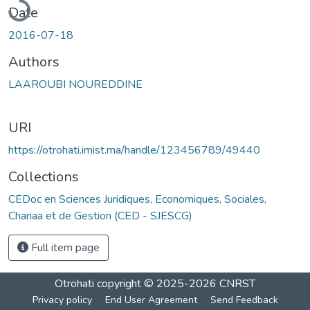
Date
2016-07-18
Authors
LAAROUBI NOUREDDINE
URI
https://otrohati.imist.ma/handle/123456789/49440
Collections
CEDoc en Sciences Juridiques, Economiques, Sociales,
Chariaa et de Gestion (CED - SJESCG)
Full item page
Otrohati
copyright © 2025-2026
CNRST
Privacy policy
End User Agreement
Send Feedback