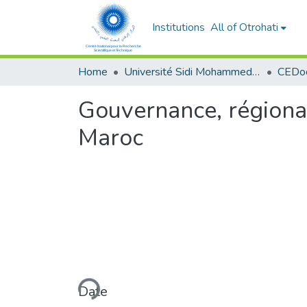
Institutions
All of Otrohati
Home
Université Sidi Mohammed Ben Abdellah - Fès
Gouvernance, régional
Maroc
Loading...
Date