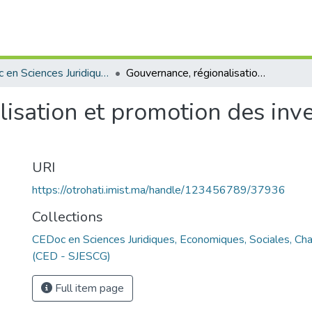
CEDoc en Sciences Juridiques, Economiques, Sociales, Chariaa et de Gestion (CED - SJESCG)
Gouvernance, régionalisation et promotion des investissements au Maroc
isation et promotion des inv
URI
https://otrohati.imist.ma/handle/123456789/37936
Collections
CEDoc en Sciences Juridiques, Economiques, Sociales, Cha
(CED - SJESCG)
Full item page