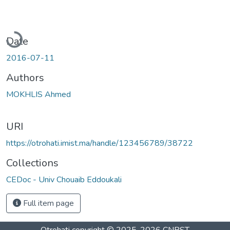
Loading...
Date
2016-07-11
Authors
MOKHLIS Ahmed
URI
https://otrohati.imist.ma/handle/123456789/38722
Collections
CEDoc - Univ Chouaib Eddoukali
Full item page