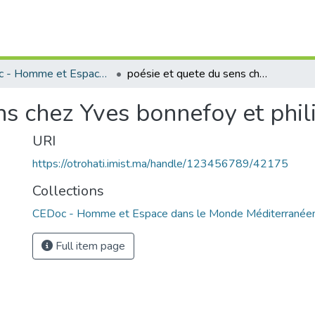
CEDoc - Homme et Espace dans le Monde Méditerranéen
poésie et quete du sens chez Yves bonnefoy et philippe jaccottet
ns chez Yves bonnefoy et phil
URI
https://otrohati.imist.ma/handle/123456789/42175
Collections
CEDoc - Homme et Espace dans le Monde Méditerranée
Full item page