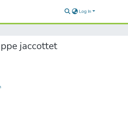
Log In
ippe jaccottet
n