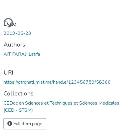
ding...
Date
2019-05-23
Authors
AIT FARAJI Latifa
URI
https://otrohati.imist.ma/handle/123456789/58366
Collections
CEDoc en Sciences et Techniques et Sciences Médicales
(CED - STSM)
Full item page