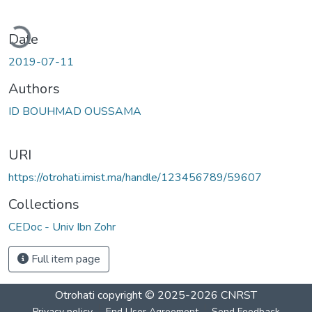
ding...
Date
2019-07-11
Authors
ID BOUHMAD OUSSAMA
URI
https://otrohati.imist.ma/handle/123456789/59607
Collections
CEDoc - Univ Ibn Zohr
Full item page
Otrohati
copyright © 2025-2026
CNRST
Privacy policy
End User Agreement
Send Feedback