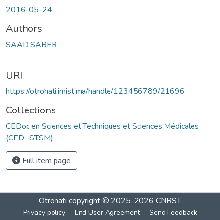
2016-05-24
Authors
SAAD SABER
URI
https://otrohati.imist.ma/handle/123456789/21696
Collections
CEDoc en Sciences et Techniques et Sciences Médicales
(CED -STSM)
Full item page
Otrohati
copyright © 2025-2026
CNRST
Privacy policy
End User Agreement
Send Feedback