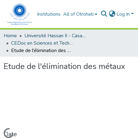
Institutions
All of Otrohati
Log In
Home
Université Hassan II - Casablanca
CEDoc en Sciences et Techniques et Sciences Médicales (CED -STSM)
Etude de l'élimination des métaux
Etude de l'élimination des métaux
Loading...
Date