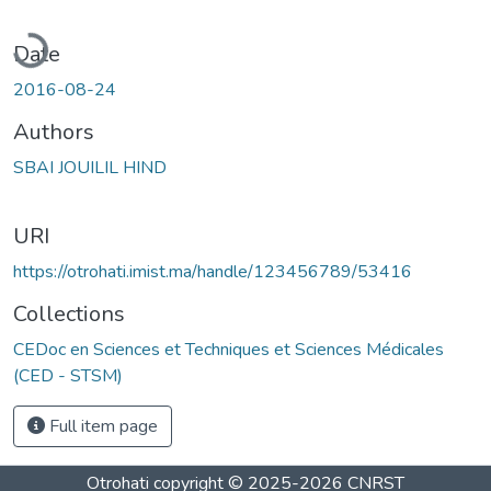
Loading...
Date
2016-08-24
Authors
SBAI JOUILIL HIND
URI
https://otrohati.imist.ma/handle/123456789/53416
Collections
CEDoc en Sciences et Techniques et Sciences Médicales
(CED - STSM)
Full item page
Otrohati
copyright © 2025-2026
CNRST