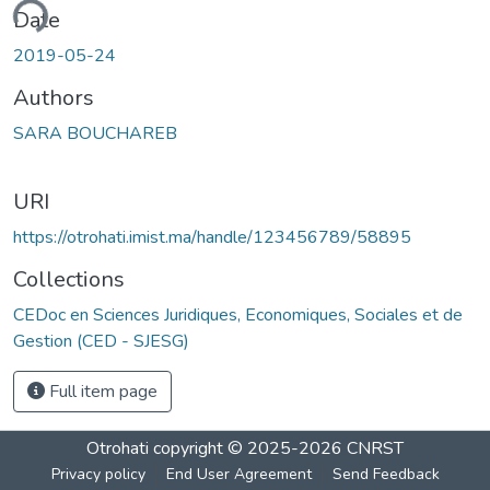
ading...
Date
2019-05-24
Authors
SARA BOUCHAREB
URI
https://otrohati.imist.ma/handle/123456789/58895
Collections
CEDoc en Sciences Juridiques, Economiques, Sociales et de
Gestion (CED - SJESG)
Full item page
Otrohati
copyright © 2025-2026
CNRST
Privacy policy
End User Agreement
Send Feedback