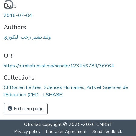
ding...
Date
2016-07-04
Authors
وليد بشير رجب البكوري
URI
https://otrohati.imist.ma/handle/123456789/36664
Collections
CEDoc en Lettres, Sciences Humaines, Arts et Sciences de
l’Education (CED - LSHASE)
Full item page
Otrohati
copyright © 2025-2026
CNRST
Privacy policy
End User Agreement
Send Feedback