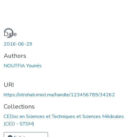
ding...
Date
2016-06-29
Authors
NOUTFIA Younés
URI
https://otrohati.imist.ma/handle/123456789/34262
Collections
CEDoc en Sciences et Techniques et Sciences Médicales
(CED - STSM)