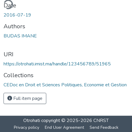
ding...
Date
2016-07-19
Authors
BUDAS IMANE
URI
https://otrohati.imist.ma/handle/123456789/51965
Collections
CEDoc en Droit et Sciences Politiques, Economie et Gestion
Full item page
Otrohati
copyright © 2025-2026
CNRST
Privacy policy
End User Agreement
Send Feedback