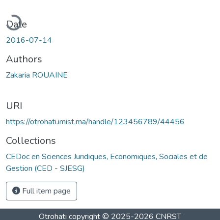
oading...
Date
2016-07-14
Authors
Zakaria ROUAINE
URI
https://otrohati.imist.ma/handle/123456789/44456
Collections
CEDoc en Sciences Juridiques, Economiques, Sociales et de
Gestion (CED - SJESG)
Full item page
Otrohati
copyright © 2025-2026
CNRST