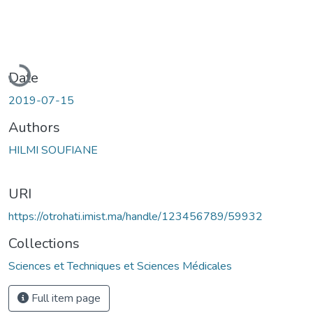
Loading...
Date
2019-07-15
Authors
HILMI SOUFIANE
URI
https://otrohati.imist.ma/handle/123456789/59932
Collections
Sciences et Techniques et Sciences Médicales
Full item page