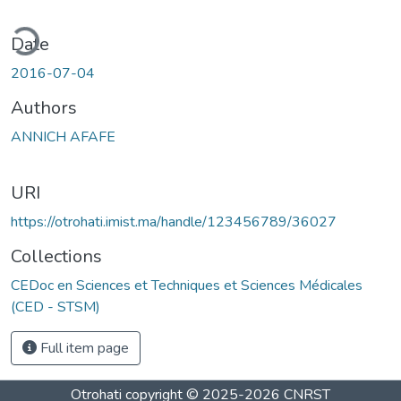
ding...
Date
2016-07-04
Authors
ANNICH AFAFE
URI
https://otrohati.imist.ma/handle/123456789/36027
Collections
CEDoc en Sciences et Techniques et Sciences Médicales
(CED - STSM)
Full item page
Otrohati
copyright © 2025-2026
CNRST