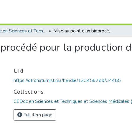
CEDoc en Sciences et Techniques et Sciences Médicales (CED - STSM)
Mise au point d'un bioprocédé pour la production d'une lipase microbienne.
oprocédé pour la production d
URI
https://otrohati.imist.ma/handle/123456789/34485
Collections
CEDoc en Sciences et Techniques et Sciences Médicales
Full item page