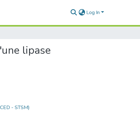
Log In
'une lipase
 (CED - STSM)