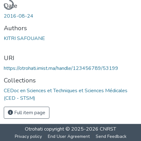
Date
2016-08-24
Authors
KITRI SAFOUANE
URI
https://otrohati.imist.ma/handle/123456789/53199
Collections
CEDoc en Sciences et Techniques et Sciences Médicales
(CED - STSM)
Full item page
Otrohati
copyright © 2025-2026
CNRST
Privacy policy
End User Agreement
Send Feedback