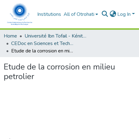
Institutions
All of Otrohati
Log In
Home
Université Ibn Tofail - Kénitra
CEDoc en Sciences et Techniques et Sciences Médicales (CED - STSM)
Etude de la corrosion en milieu petrolier
Etude de la corrosion en milieu
petrolier
Loading...