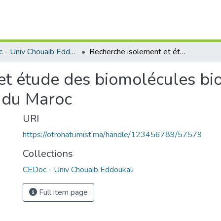
CEDoc - Univ Chouaib Eddoukali
Recherche isolement et étude des biomolécules bioactives à partir des ressources naturelles du Maroc
t étude des biomolécules bioa
s du Maroc
URI
https://otrohati.imist.ma/handle/123456789/57579
Collections
CEDoc - Univ Chouaib Eddoukali
Full item page