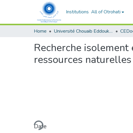
Institutions
All of Otrohati
Home
Université Chouaib Eddoukali - El Jadida
Recherche isolement e
ressources naturelle
Loading...
Date