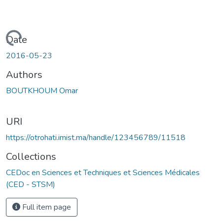
Loading...
Date
2016-05-23
Authors
BOUTKHOUM Omar
URI
https://otrohati.imist.ma/handle/123456789/11518
Collections
CEDoc en Sciences et Techniques et Sciences Médicales
(CED - STSM)
Full item page