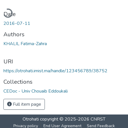
ading...
Date
2016-07-11
Authors
KHALIL Fatima-Zahra
URI
https://otrohati.imist.ma/handle/123456789/38752
Collections
CEDoc - Univ Chouaib Eddoukali
Full item page
Otrohati
copyright © 2025-2026
CNRST
Privacy policy
End User Agreement
Send Feedback