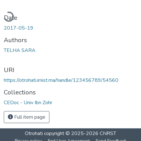
ading...
Date
2017-05-19
Authors
TELHA SARA
URI
https://otrohati.imist.ma/handle/123456789/54560
Collections
CEDoc - Univ Ibn Zohr
Full item page
Otrohati
copyright © 2025-2026
CNRST
Privacy policy
End User Agreement
Send Feedback