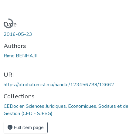
Loading...
Date
2016-05-23
Authors
Rime BENHAJJI
URI
https://otrohati.imist.ma/handle/123456789/13662
Collections
CEDoc en Sciences Juridiques, Economiques, Sociales et de
Gestion (CED - SJESG)
Full item page