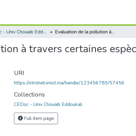
CEDoc - Univ Chouaib Eddoukali
Evaluation de la pollution à travers certaines espèces des côtes marocaines
tion à travers certaines espè
URI
https://otrohati.imist.ma/handle/123456789/57456
Collections
CEDoc - Univ Chouaib Eddoukali
Full item page