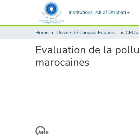
Institutions
All of Otrohati
Home
Université Chouaib Eddoukali - El Jadida
Evaluation de la pollu
marocaines
Loading...
Date