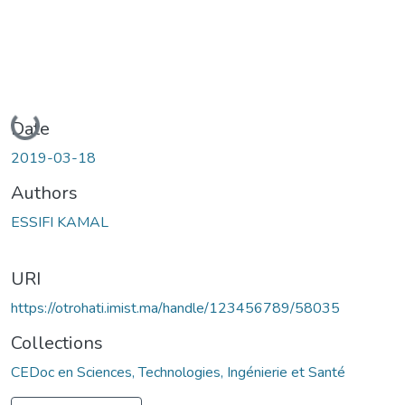
Loading...
Date
2019-03-18
Authors
ESSIFI KAMAL
URI
https://otrohati.imist.ma/handle/123456789/58035
Collections
CEDoc en Sciences, Technologies, Ingénierie et Santé