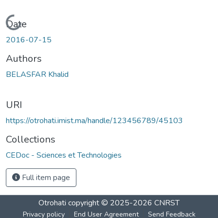
Loading...
Date
2016-07-15
Authors
BELASFAR Khalid
URI
https://otrohati.imist.ma/handle/123456789/45103
Collections
CEDoc - Sciences et Technologies
Full item page
Otrohati
copyright © 2025-2026
CNRST
Privacy policy
End User Agreement
Send Feedback