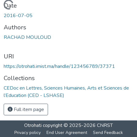
Loading...
Date
2016-07-05
Authors
RACHAD MOULOUD
URI
https://otrohati.imist.ma/handle/123456789/37371
Collections
CEDoc en Lettres, Sciences Humaines, Arts et Sciences de
l’Education (CED - LSHASE)
Full item page
Otrohati
copyright © 2025-2026
CNRST
Privacy policy
End User Agreement
Send Feedback