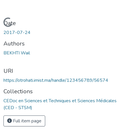
Loading...
Date
2017-07-24
Authors
BEKHTI Wail
URI
https://otrohati.imist.ma/handle/123456789/56574
Collections
CEDoc en Sciences et Techniques et Sciences Médicales
(CED - STSM)
Full item page