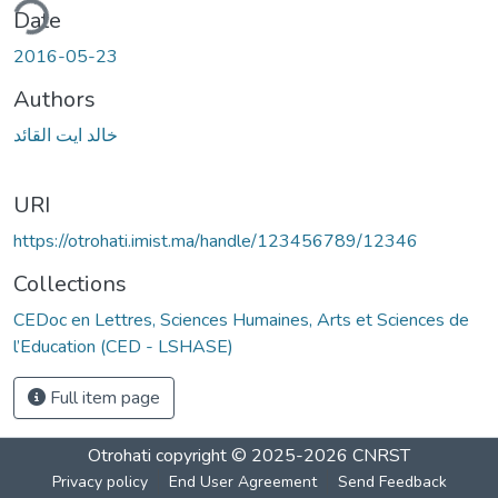
ding...
Date
2016-05-23
Authors
خالد ايت القائد
URI
https://otrohati.imist.ma/handle/123456789/12346
Collections
CEDoc en Lettres, Sciences Humaines, Arts et Sciences de
l’Education (CED - LSHASE)
Full item page
Otrohati
copyright © 2025-2026
CNRST
Privacy policy
End User Agreement
Send Feedback