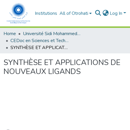
Institutions
All of Otrohati
Log In
Home
Université Sidi Mohammed Ben Abdellah - Fès
CEDoc en Sciences et Techniques et Sciences Médicales (CED - STSM)
SYNTHÈSE ET APPLICATIONS DE NOUVEAUX LIGANDS
SYNTHÈSE ET APPLICATIONS DE
NOUVEAUX LIGANDS
ading...