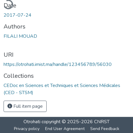
Date
2017-07-24
Authors
FILALI MOUAD
URI
https://otrohati.imist.ma/handle/123456789/56030
Collections
CEDoc en Sciences et Techniques et Sciences Médicales
(CED - STSM)
Full item page
Otrohati
copyright © 2025-2026
CNRST
Privacy policy
End User Agreement
Send Feedback