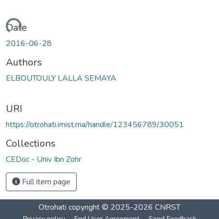
Loading...
Date
2016-06-28
Authors
ELBOUTOULY LALLA SEMAYA
URI
https://otrohati.imist.ma/handle/123456789/30051
Collections
CEDoc - Univ Ibn Zohr
Full item page
Otrohati
copyright © 2025-2026
CNRST
Privacy policy
End User Agreement
Send Feedback