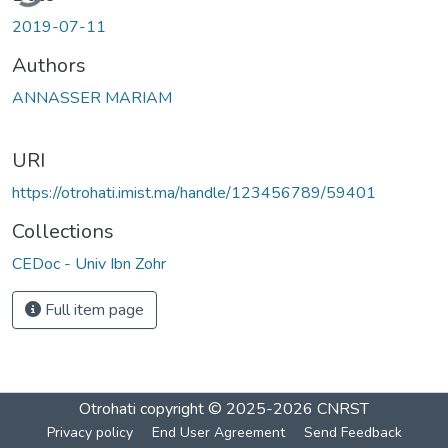
2019-07-11
Authors
ANNASSER MARIAM
URI
https://otrohati.imist.ma/handle/123456789/59401
Collections
CEDoc - Univ Ibn Zohr
Full item page
Otrohati
copyright © 2025-2026
CNRST
Privacy policy
End User Agreement
Send Feedback